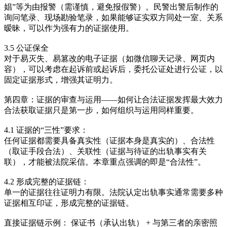
娼”等为由报警（需谨慎，避免报假警）。民警出警后制作的
询问笔录、现场勘验笔录，如果能够证实双方同处一室、关系
暧昧，可以作为强有力的证据使用。
3.5 公证保全
对于易灭失、易篡改的电子证据（如微信聊天记录、网页内
容），可以考虑在起诉前或起诉后，委托公证处进行公证，以
固定证据形式，增强其证明力。
第四章：证据的审查与运用——如何让合法证据发挥最大效力
合法获取证据只是第一步，如何组织与运用同样重要。
4.1 证据的“三性”要求：
任何证据都需要具备真实性（证据本身是真实的）、合法性
（取证手段合法）、关联性（证据与待证的出轨事实有关
联），才能被法院采信。本章重点强调的即是“合法性”。
4.2 形成完整的证据链：
单一的证据往往证明力有限。法院认定出轨事实通常需要多种
证据相互印证，形成完整的证据链。
直接证据链示例： 保证书（承认出轨） + 与第三者的亲密照