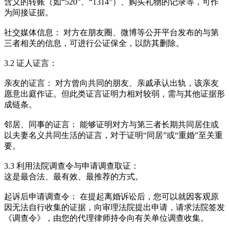
含义的转账（如“520”、“1314”）、购买礼物的记录等，可作
为间接证据。
社交媒体信息： 对方在朋友圈、微博等公开平台发布的与第
三者相关的信息，可进行公证保全，以防其删除。
3.2 证人证言：
亲友的证言： 对方曾向共同的朋友、亲戚承认出轨，该亲友
愿意出庭作证。但此类证言证明力相对较弱，需与其他证据形
成链条。
邻居、同事的证言： 能够证明对方与第三者长期共同居住或
以夫妻名义共同生活的证言，对于证明“同居”或“重婚”至关重
要。
3.3 利用法院调查令与申请调查取证：
这是最合法、最有效、最推荐的方式。
起诉后申请调查令： 在提起离婚诉讼后，您可以就因客观原
因无法自行收集的证据，向审理法院提出申请，请求法院签发
《调查令》，由您的代理律师持令向有关单位调查收集。