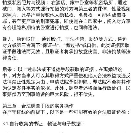
拍摄私密照片与视频： 在酒店、家中卧室等私密场所，通过
破门、闯入等方式强行拍摄的对方与第三者的裸体、性爱视频
或照片。此举严重侵犯他人隐私权、名誉权，可能构成侮辱
罪，甚至更严重的刑事犯罪。即使是在自己家中，闯入对方享
有合理隐私期待的卧室进行拍摄，也同样违法。
暴力、胁迫取证： 通过殴打、非法拘禁、胁迫等方式，逼迫
对方或第三者写下“保证书”、“悔过书”或口供。此类证据因取
证手段违法而无效，且取证者将承担故意伤害、非法拘禁等法
律责任。
后果： 以上述非法或不道德手段获取的证据，在离婚诉讼
中，对方当事人可以其取得方式严重侵犯他人合法权益或违反
法律禁止性规定为由，申请法院予以排除，即法院不会将其作
为认定案件事实的依据。此外，调查者还将面临行政处罚、民
事赔偿乃至刑事追诉的巨大风险，得不偿失。
第三章：合法调查手段的实务操作
在严守红线的前提下，以下是一些可能有效的合法取证途径：
3.1 自行收集的书证、物证与电子数据：