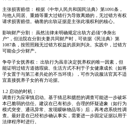
主张损害赔偿： 根据《中华人民共和国民法典》第1091条，
与他人同居、重婚等重大过错行为导致离婚的，无过错方有权
请求损害赔偿。确凿的出轨证据是主张此项权利的核心。
影响财产分割： 虽然法律未明确规定出轨方必须“净身出
户”，但法院在分割夫妻共同财产时，可依据《民法典》第
1087条，按照照顾无过错方权益的原则判决。实践中，过错方
可能会少分财产。
争夺子女抚养权： 出轨行为虽非决定抚养权的唯一因素，但
能证明过错方道德瑕疵、生活方式不利于子女健康成长（如将
子女置于与第三者共处的不当环境），可作为说服法官其不适
宜直接抚养子女的有力论据。
1.2 启动的时机：
调查行为应审慎启动。基于猜忌和臆想的调查可能进一步破坏
本已脆弱的信任。建议在已有初步、合理的怀疑迹象（如行为
模式突变、通讯异常、发现暧昧物品等）后，再考虑系统性调
查。最好是在已经初步确认事实，需要进一步固定证据以用于
法律程序时进行。