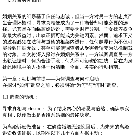
婚姻关系的维系基于信任与忠诚，但当一方对另一方的忠贞产
生合理怀疑时，寻求真相便成为了一种痛苦却可能必要的选
择。尤其是在面临离婚诉讼，需要为财产分割、子女抚养权争
取最大权益时，出轨证据可能成为关键因素。然而，追求正义
的过程必须在法律与道德的框架内进行，任何越界行为不仅可
能导致证据无效，甚至可能使调查者从受害者转变为法律制裁
的对象。本文将深入探讨在婚姻关系中，一方试图调查另一方
出轨证据时，何为合法手段，何为不可触碰的红线，旨在为身
处此困境中的人提供一份清晰、全面、务实的行动指南。
第一章：动机与前提——为何调查与何时启动
在探讨“如何”调查之前，必须明确“为何”与“何时”调查。
1.1 调查的动机：
寻求真相与 closure： 为了结束内心的猜忌与煎熬，确认事实
真相，以便做出是否维系婚姻的最终决定。
为离婚诉讼做准备： 在确信婚姻无法挽回后，为未来的离婚
诉讼收集证据，以期在以下几个方面占据主动：