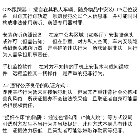
GPS跟踪器： 擅自在其私人车辆、随身物品中安装GPS定位设
备，跟踪其行踪轨迹，涉嫌侵犯公民个人信息罪，并可能同时
构成非法使用窃听、窃照专用器材罪。
安装窃听窃照设备： 在家中公共区域（如客厅）安装摄像头
或许可（但需告知），但在卧室、对方私人空间、车内安装隐
蔽摄像头或窃听器，是明确的违法行为，所获证据非法，且行
为人需承担刑事责任。
手机监控软件： 在对方不知情的手机上安装木马或间谍软
件，远程监控其一切操作，是严重的犯罪行为。
2.2 违背公序良俗的取证方式：
即使某些行为暂未直接触犯刑法，但因其严重违背社会公德和
善良风俗，所获证据亦不会被法院采信，且取证者自身可能需
承担侵权责任。
“捉奸在床”的陷阱： 通过色情勾引（“仙人跳”）等方式设局，
引诱对方发生不当行为并当场捉奸。此种方式本身具有违法
性，证据效力极低，且策划者可能涉嫌敲诈勒索等犯罪。