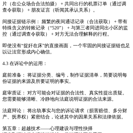
片（在公众场合合法拍摄） + 共同出行的机票订单（通过调
查令获取） + 朋友证言（听闻其承认关系）。
间接证据链示例： 频繁的夜间通话记录（合法获取） + 带有
特殊含义的转账记录（“520”） + 与第三者同进同出小区的监
控（通过调查令获取） + 对方无法合理解释的行程。
即使没有“捉奸在床”的直接画面，一个牢固的间接证据链也足
以让法官形成内心确信。
4.3 在诉讼中的运用：
庭前准备： 将证据分类、编号，制作证据清单，简要说明每
份证据的来源及所要证明的事实。
庭审质证： 对方可能会对证据的合法性、真实性提出质疑。
您需要能够清晰、冷静地向法庭说明证据的合法来源。
法庭辩论： 将出轨事实与您的诉讼请求（损害赔偿、多分财
产、抚养权）紧密结合，论述其中的因果关系和法律依据。
第五章：超越技术——心理建设与理性抉择