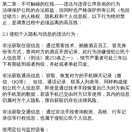
第二章：不可触碰的红线——违法与违背公序良俗的行为
法律保护公民的合法权益，但同时也严格保护所有公民（包括
过错方）的人格权、隐私权和个人信息权。以下行为绝对禁
止，是调查过程中必须远离的高压线：
2.1 侵犯个人隐私与信息的违法行为：
非法获取住宿信息： 通过黑客技术、贿赂酒店员工、冒充身
份等方式，查询对方的酒店开房记录。此行为涉嫌侵犯公民个
人信息罪（《刑法》第253条之一），情节严重者可处三年以
下有期徒刑或者拘役，并处或者单处罚金。
非法获取通讯信息： 窃取、恢复对方的手机聊天记录（微
信、QQ等）、短信、通话记录、联系人列表等。同样构成侵
犯公民个人信息罪。即使是通过技术手段恢复自己为对方购买
的手机里的数据，若该手机已交由对方日常使用，其内的信息
仍属对方个人隐私，擅自获取仍存在法律风险。
非法获取交通信息： 通过非法手段查询航班、高铁、行车记
录仪等行程信息，也属于侵犯公民个人信息。
使用定位与监控设备：