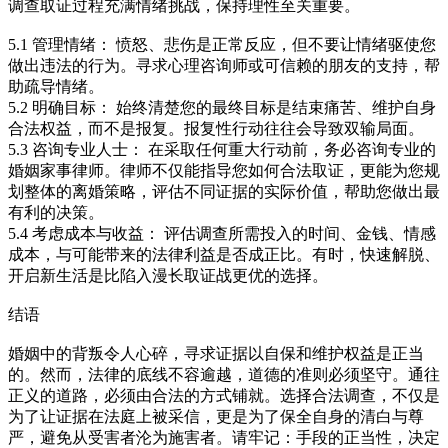
调查取证过程充满情绪挑战，保持理性至关重要。
5.1 管理情绪： 愤怒、悲伤是正常反应，但不要让情绪驱使您
做出违法的行为。寻求心理咨询师或可信赖的朋友的支持，帮
助疏导情绪。
5.2 明确目标： 始终清楚您的最终目标是结束痛苦、维护自身
合法权益，而不是报复。报复性行动往往会导致双输局面。
5.3 咨询专业人士： 在采取任何重大行动前，务必咨询专业的
婚姻家事律师。律师不仅能指导您如何合法取证，更能为您规
划整体的离婚策略，评估不同证据的实际价值，帮助您做出最
有利的决策。
5.4 考虑成本与收益： 评估调查所需投入的时间、金钱、情感
成本，与可能带来的法律利益是否成正比。有时，快速解脱、
开启新生活是比陷入漫长取证战更优的选择。
结语
婚姻中的背叛令人心碎，寻求证据以自保和维护权益是正当
的。然而，法律的底线不容逾越，道德的准则必须坚守。通往
正义的道路，必须由合法的方式铺就。选择合法调查，不仅是
为了让证据在法庭上被采信，更是为了保全自身的清白与尊
严，避免从受害者沦为施害者。请牢记：手段的正当性，决定